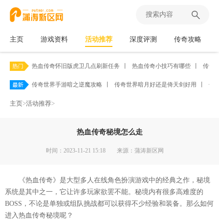
主页
游戏资料
活动推荐
深度评测
传奇攻略
热血传奇怀旧版虎卫几点刷新任务
丨
热血传奇小技巧有哪些
丨
传奇
传奇世界手游暗之逆魔攻略
丨
传奇世界暗月好还是倚天剑好用
丨
传
主页
>
活动推荐
>
热血传奇秘境怎么走
时间：2023-11-21 15:18
来源：蒲涛新区网
《热血传奇》是大型多人在线角色扮演游戏中的经典之作，秘境
系统是其中之一，它让许多玩家欲罢不能。秘境内有很多高难度的
BOSS，不论是单独或组队挑战都可以获得不少经验和装备。那么如何
进入热血传奇秘境呢？