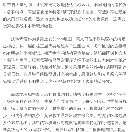
以节省大量时间，让玩家更高效地抵达目标区域。不同地图的路径设
计各有特点，有些需要按照特定顺序穿越多个层级，有些则存在隐蔽
的入口或传送点。熟悉地图结构是成功挑战boss的前提条件，这需要
玩家在实战中不断积累经验。
沃玛寺庙作为前期重要的boss地图，其入口位于沃玛森林的特定
坐标处。从一层前往三层需要经过两个过渡区域，每个区域的连接点
都有明确的坐标标识。祖玛寺庙的结构更为复杂，祖玛阁区域包含多
个相连的房间，玩家需要按照固定顺序选择正确的出口方向才能抵达
更深层。石墓阵的走法相对规律，通常采用固定的移动模式即可到达
目标层数。赤月峡谷的路径设计充满挑战，恶魔祭坛和赤月魔穴等区
域需要通过狭长的通道，这些区域往往聚集了大量精英怪物。
高级地图如牛魔寺庙和骨魔洞的走法需要特别注意，这些地图的
层级较多且路径交错。牛魔寺庙共分为七层，每层的入口位置都有规
律可循，最终层的牛魔大厅是牛魔王的刷新点。骨魔洞虽然层数较
少，但内部结构复杂，黄泉教主通常出现在最底层。封魔谷区域包含
多个独立地图，其中的纵横道和封魔殿需要掌握特定的行进路线。这
些高级地图的boss实力强劲，建议玩家组队前往并根据地图特点制定