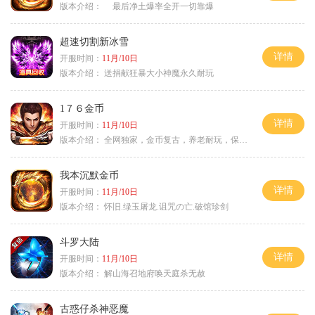
版本介绍：
最后净土爆率全开一切靠爆
超速切割新冰雪
详情
开服时间：
11月/10日
版本介绍：
送捐献狂暴大小神魔永久耐玩
1７６金币
详情
开服时间：
11月/10日
版本介绍：
全网独家，金币复古，养老耐玩，保底回収
我本沉默金币
详情
开服时间：
11月/10日
版本介绍：
怀旧.绿玉屠龙.诅咒の亡.破馆珍剑
斗罗大陆
详情
开服时间：
11月/10日
版本介绍：
解山海召地府唤天庭杀无赦
古惑仔杀神恶魔