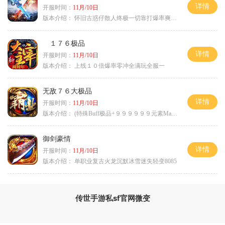
详情
开服时间：
11月/10日
版本介绍：
怀旧古惑仔散人终极一切靠打爆率爽翻天
１７６极品
详情
开服时间：
11月/10日
版本介绍：
上线１０倍爆率零冲全满玩全服一
无敌７６大极品
详情
开服时间：
11月/10日
版本介绍：
(特殊Buff极品+９９９９９９元素Max）
御剑豪情
详情
开服时间：
11月/10日
版本介绍：
单职业复古火龙沉默冰雪迷失轻变8085
传世手游私sf官网微变