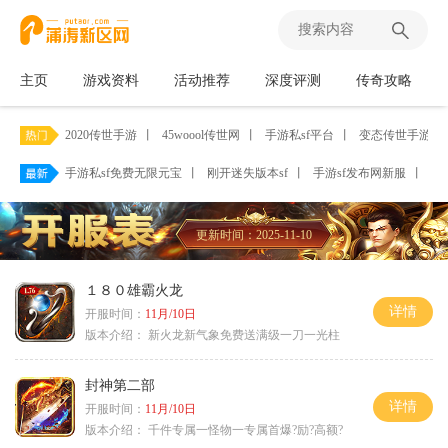
主页
游戏资料
活动推荐
深度评测
传奇攻略
2020传世手游
丨
45woool传世网
丨
手游私sf平台
丨
变态传世手游带
手游私sf免费无限元宝
丨
刚开迷失版本sf
丨
手游sf发布网新服
丨
zh
更新时间：2025-11-10
１８０雄霸火龙
详情
开服时间：
11月/10日
版本介绍：
新火龙新气象免费送满级一刀一光柱
封神第二部
详情
开服时间：
11月/10日
版本介绍：
千件专属一怪物一专属首爆?励?高额?