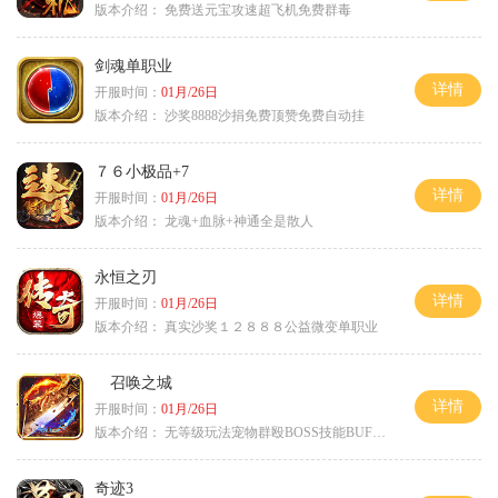
版本介绍：
免费送元宝攻速超飞机免费群毒
剑魂单职业
详情
开服时间：
01月/26日
版本介绍：
沙奖8888沙捐免费顶赞免费自动挂
７６小极品+7
详情
开服时间：
01月/26日
版本介绍：
龙魂+血脉+神通全是散人
永恒之刃
详情
开服时间：
01月/26日
版本介绍：
真实沙奖１２８８８公益微变单职业
召唤之城
详情
开服时间：
01月/26日
版本介绍：
无等级玩法宠物群殴BOSS技能BUFF铭文B
奇迹3