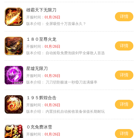
雄霸天下无限刀
详情
开服时间：
01月/26日
版本介绍：
全屏吸怪十万首爆永久？
１８０至尊火龙
详情
开服时间：
01月/26日
版本介绍：
自动捡取免费泡级剑甲全爆散人首选
星墟无限刀
详情
开服时间：
01月/26日
版本介绍：
刀刀切割极速一秒⑩刀送满爆率
１９５辉煌合击
详情
开服时间：
01月/26日
版本介绍：
内置挂机自动捡收装备保值长期耐玩
０充免费冰雪
详情
开服时间：
01月/26日