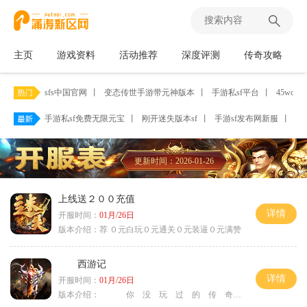
主页
游戏资料
活动推荐
深度评测
传奇攻略
sfs中国官网
丨
变态传世手游带元神版本
丨
手游私sf平台
丨
45woo
手游私sf免费无限元宝
丨
刚开迷失版本sf
丨
手游sf发布网新服
丨
传
更新时间：2026-01-26
上线送２００充值
详情
开服时间：
01月/26日
版本介绍：
荐 ０元白玩０元通关０元装逼０元满赞
西游记
详情
开服时间：
01月/26日
版本介绍：
你 没 玩 过 的 传 奇