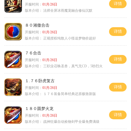
详情
开服时间：
01月/26日
版本介绍：
法师全屏冰雨魔宠融合修仙沉默
８０湘傲合击
详情
开服时间：
01月/26日
版本介绍：
正规授权纯散人小怪追梦物价超好
７６合击
详情
开服时间：
01月/26日
版本介绍：
三职业召唤圣兽，真气无CD，5秒烈火
１.７６卧虎复古
详情
开服时间：
01月/26日
版本介绍：
１７６装备简单经典还原极致新版
１８０圆梦火龙
详情
开服时间：
01月/26日
版本介绍：
战神狂爆自动捡物剑甲全爆免费满级