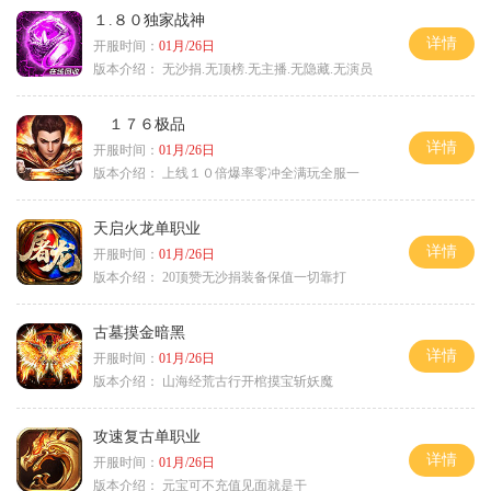
１.８０独家战神
详情
开服时间：
01月/26日
版本介绍：
无沙捐.无顶榜.无主播.无隐藏.无演员
１７６极品
详情
开服时间：
01月/26日
版本介绍：
上线１０倍爆率零冲全满玩全服一
天启火龙单职业
详情
开服时间：
01月/26日
版本介绍：
20顶赞无沙捐装备保值一切靠打
古墓摸金暗黑
详情
开服时间：
01月/26日
版本介绍：
山海经荒古行开棺摸宝斩妖魔
攻速复古单职业
详情
开服时间：
01月/26日
版本介绍：
元宝可不充值见面就是干