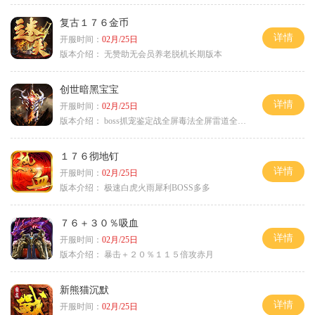
复古１７６金币
详情
开服时间：
02月/25日
版本介绍：
无赞助无会员养老脱机长期版本
创世暗黑宝宝
详情
开服时间：
02月/25日
版本介绍：
boss抓宠鉴定战全屏毒法全屏雷道全屏狗
１７６彻地钉
详情
开服时间：
02月/25日
版本介绍：
极速白虎火雨犀利BOSS多多
７６＋３０％吸血
详情
开服时间：
02月/25日
版本介绍：
暴击＋２０％１１５倍攻赤月
新熊猫沉默
详情
开服时间：
02月/25日