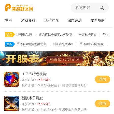
主页
游戏资料
活动推荐
深度评测
传奇攻略
sfs中国官网
丨
变态传世手游带元神版本
丨
手游私sf平台
丨
45woo
手游私sf免费无限元宝
丨
刚开迷失版本sf
丨
手游sf发布网新服
丨
传
更新时间：2026-02-25
１７６特色技能
详情
开服时间：
02月/25日
版本介绍：
简单好混小极品+6特色技能赞助好打
新版木子沉默
详情
开服时间：
02月/25日
版本介绍：
荐 只卖赞助30一个爆率全开白票天堂