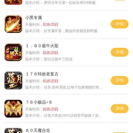
版本介绍：
梦回当年兄弟一起砍传奇0冲终极
小黑专属
详情
开服时间：
02月/25日
版本介绍：
好专属不多，貌似外面都是材料服
１．８０最牛火龍
详情
开服时间：
02月/25日
版本介绍：
新玩法最牛三职业
１７６特效老复古
详情
开服时间：
02月/25日
版本介绍：
任务.副本系统.让每个玩家都能打终极BOSS
７６小极品+６
详情
开服时间：
02月/25日
版本介绍：
沙老大奖励100%沙捐货币超级７连鞭尸
８０天魔合击