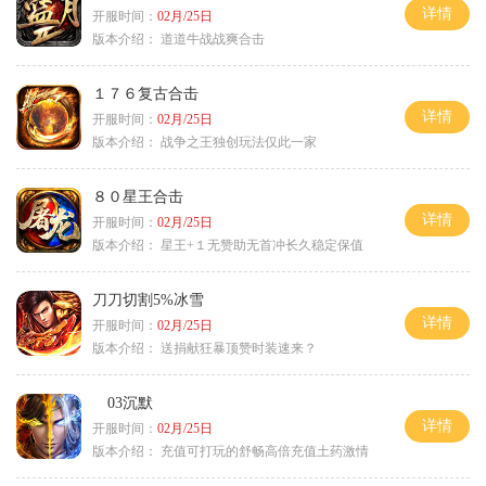
详情
开服时间：
02月/25日
版本介绍：
道道牛战战爽合击
１７６复古合击
详情
开服时间：
02月/25日
版本介绍：
战争之王独创玩法仅此一家
８０星王合击
详情
开服时间：
02月/25日
版本介绍：
星王+１无赞助无首冲长久稳定保值
刀刀切割5%冰雪
详情
开服时间：
02月/25日
版本介绍：
送捐献狂暴顶赞时装速来？
03沉默
详情
开服时间：
02月/25日
版本介绍：
充值可打玩的舒畅高倍充值土药激情