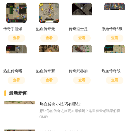
传奇手游爆率怎么算的
热血传奇无极真气和嗜血术哪个好
传奇道士是什么符号标志的
原始传奇5级火灵符伤害多少
查看
查看
查看
查看
热血传奇嗜血武器选择攻略
热血传奇新手村怎么走
传奇武器加幸运1到9的概率
热血传奇战士烈火是魔法攻击吗
查看
查看
查看
查看
最新新闻
热血传奇小技巧有哪些
想让你的传奇之旅更加顺畅吗？这里有些老玩家们摸索出来的实用心得。黑夜模式里出行不便，视野距离变短，咱们需要随身带着火把或蜡烛照亮前路，否则在刷图时很容易寸步难行。
08-09