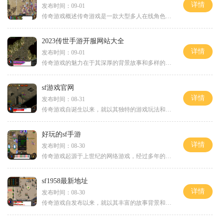
详情
发布时间：09-01
传奇游戏概述传奇游戏是一款大型多人在线角色扮演游戏（MMORPG），玩家可以在一个虚拟的幻想世界中进行探险、战斗和交易。游戏以其开放的玩法和丰富的社交系统著称，玩家不仅可以选择不同的职业角色，还可以自由组队、打怪、抢boss，享受与其他玩家
2023传世手游开服网站大全
详情
发布时间：09-01
传奇游戏的魅力在于其深厚的背景故事和多样的角色扮演体验。玩家可以选择战士、法师和道士三种职业，每个职业都有独特的技能和成长路径。战士以高防御和近战攻击著称，法师则以强大的法术输出和群体攻击能力闻名，而道士则在团队中扮演着支援角色，具备召唤僵
sf游戏官网
详情
发布时间：08-31
传奇游戏自诞生以来，就以其独特的游戏玩法和高度自由的角色扮演系统深受玩家喜爱。玩家可以在游戏中选择不同的职业，如战士、法师和道士，每个职业都有其独特的技能和战斗风格。这种多样化的职业选择，使得每位玩家都能根据自己的喜好来打造属于自己的角色。
好玩的sf手游
详情
发布时间：08-30
传奇游戏起源于上世纪的网络游戏，经过多年的发展，已经形成了自己独特的玩法体系。在SF手游中，玩家通常会选择不同的职业，如战士、法师和道士，每个职业都有其独特的技能和属性。玩家需要在游戏中通过不断练级、获取装备和学习技能，来提高自己的战斗能力
sf1958最新地址
详情
发布时间：08-30
传奇游戏自发布以来，就以其丰富的故事背景和多样的角色扮演玩法而受到玩家的青睐。在SF1958中，玩家可以选择不同的职业，如战士、法师和道士，各职业之间有着明显的差异，玩家可以根据自己的喜好和游戏风格来选择适合自己的角色。角色扮演的乐趣SF1