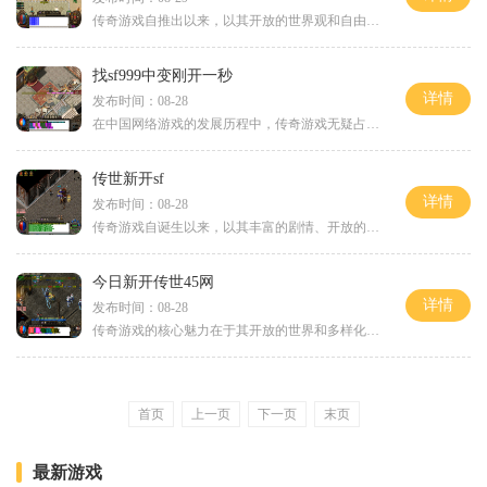
传奇游戏自推出以来，以其开放的世界观和自由度吸引了无数玩家。游戏中的每一个角色都拥有独特的技能和属性，玩家在选择角色时需要考虑到自己的游戏风格。在传世SF网站刚开一秒中，玩家可以选择战士、法师和道士三大职业，每个职业都有其独特的成长路线和技
找sf999中变刚开一秒
详情
发布时间：08-28
在中国网络游戏的发展历程中，传奇游戏无疑占据了举足轻重的地位。从最初的1.76版本，到如今各种中变和私服的层出不穷，传奇游戏始终以其独特的魅力吸引着无数玩家。而找sf999中变刚开一秒则是当前热门的选择之一，凭借其丰富的玩法和创新的机制，让
传世新开sf
详情
发布时间：08-28
传奇游戏自诞生以来，以其丰富的剧情、开放的世界和自由的角色发展体系，吸引了无数玩家。在这款游戏中，玩家可以选择不同的职业，进行多样化的角色扮演。每个职业都有其独特的技能和属性，玩家可以根据自己的游戏风格，选择最适合自己的职业。在传世新开SF
今日新开传世45网
详情
发布时间：08-28
传奇游戏的核心魅力在于其开放的世界和多样化的角色发展。玩家可以选择不同的职业，如战士、法师和道士，每种职业都有独特的技能和特点。游戏中的角色扮演元素让玩家能够深入体验角色的成长，探索游戏世界的每个角落，完成任务、打怪、升级。随着角色的不断成
首页
上一页
下一页
末页
最新游戏