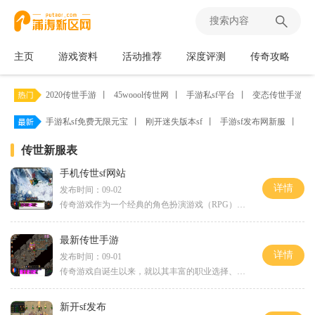
主页
游戏资料
活动推荐
深度评测
传奇攻略
2020传世手游
丨
45woool传世网
丨
手游私sf平台
丨
变态传世手游带
手游私sf免费无限元宝
丨
刚开迷失版本sf
丨
手游sf发布网新服
丨
zh
传世新服表
手机传世sf网站
详情
发布时间：09-02
传奇游戏作为一个经典的角色扮演游戏（RPG）类型，自诞生以来便以其丰富的玩法和深厚的背景故事吸引了无数玩家。手机传世SF网站在保留经典元素的基础上，进行了创新和升级，使得这一传统游戏焕发出新的生机。在传奇游戏中，玩家可以选择不同的职业，如战
最新传世手游
详情
发布时间：09-01
传奇游戏自诞生以来，就以其丰富的职业选择、自由的PK系统和多样的任务而著称。玩家可以选择战士、法师或道士等不同职业，每个职业都有其独特的技能和战斗风格。在这款最新的传世手游中，职业系统得到了进一步的强化，玩家可以根据自己的喜好选择职业，并通
新开sf发布