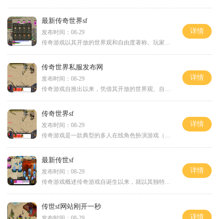
最新传奇世界sf
详情
发布时间：08-29
传奇游戏以其开放的世界观和自由度著称。玩家可以选择不同的职业，如战士、法师和道士，每个职业都有其独特的技能和玩法。通过打怪、刷副本、与其他玩家交易，玩家能够不断提升角色的等级和装备，从而在游戏中取得优势。在最新传奇世界SF中，这种经典的玩法
传奇世界私服发布网
详情
发布时间：08-29
传奇游戏自推出以来，凭借其开放的世界观、自由度极高的玩法以及多样化的职业选择，成为了角色扮演游戏中的佼佼者。玩家在游戏中可以选择不同的职业，如战士、法师和道士，每个职业都有其独特的技能和玩法。战士以高爆发和强大的物理攻击著称，而法师则擅长范
传奇世界sf
详情
发布时间：08-29
传奇游戏是一款典型的多人在线角色扮演游戏（MMORPG），它以其开放的世界观、丰富的任务系统和多样的职业选择而著称。玩家可以在广袤的地图上自由探索，参与激烈的战斗，获取珍贵的装备与道具。尤其是在传奇世界sf中，玩家不仅能够体验到原汁原味的传
最新传世sf
详情
发布时间：08-29
传奇游戏概述传奇游戏自诞生以来，就以其独特的玩法和精美的画面吸引了大量玩家。作为一款经典的角色扮演游戏，它允许玩家创建自己的角色，选择不同的职业，例如战士、法师和道士。每个职业都有独特的技能和特点，使得玩家在游戏中能够充分发挥自己的策略和技
传世sf网站刚开一秒
详情
发布时间：08-29