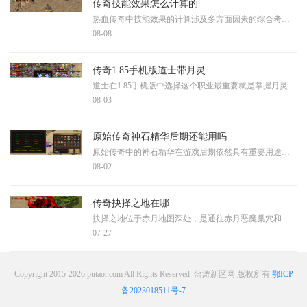
传奇技能效果怎么计算的
热血传奇中技能效果的计算涉及多方面因素的综合考量。技能的基础伤害或治疗效果通常与角色的主属性直接相关，战士技能依赖攻击力，法师技能依赖魔法力，道士技能则与道术攻击
08-08
传奇1.85手机版道士带月灵
道士在1.85手机版中选择这个职业最重要就是掌握月灵召唤的核心玩法。当角色等级达到45级时就可以召唤出第一个月灵宝宝。这个月灵宝宝具有很高的攻击速度和独特的攻击方式。玩家
08-03
原始传奇神石精华后期还能用吗
原始传奇中的神石精华在游戏后期依然具有重要用途。神石系统通常在游戏开服三十天后开放，玩家可以通过完成每日任务或参与各类活动获得神石奖励。在后期阶段，多余的低级神石
08-02
传奇抉择之地在哪
抉择之地位于赤月地图深处，是通往赤月恶魔巢穴和恶魔祭坛的关键分岔路口。玩家首先需要从白日门安全区出发，进入丛林迷宫区域，丛林迷宫包含多个入口通往赤月峡谷的不同方向
07-27
Copyright 2015-2026 putaor.com All Rights Reserved. 蒲涛新区网 版权所有
鄂ICP
备2023018511号-7