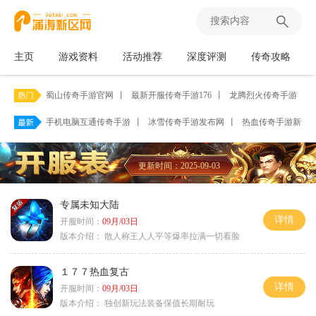
主页
游戏资料
活动推荐
深度评测
传奇攻略
蜀山传奇手游官网
丨
最新开服传奇手游176
丨
龙腾烈火传奇手游
丨
手机电脑互通传奇手游
丨
冰雪传奇手游发布网
丨
热血传奇手游新开
更新时间：2025-09-03
专属未知大陆
详情
开服时间：
09月/03日
版本介绍：
散人称王人人平等爆率拉满一切看脸
１７７热血复古
详情
开服时间：
09月/03日
版本介绍：
独创新玩法装备保值长期耐玩