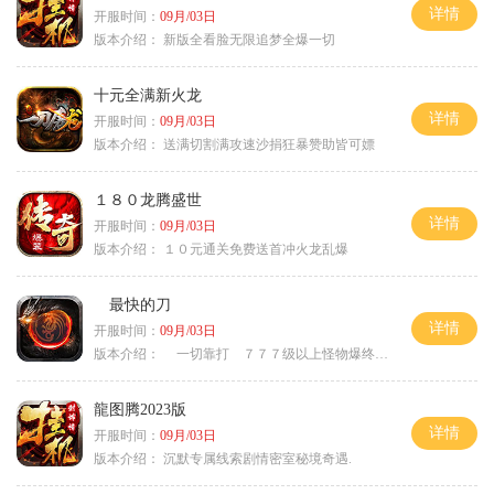
详情
开服时间：
09月/03日
版本介绍：
新版全看脸无限追梦全爆一切
十元全满新火龙
详情
开服时间：
09月/03日
版本介绍：
送满切割满攻速沙捐狂暴赞助皆可嫖
１８０龙腾盛世
详情
开服时间：
09月/03日
版本介绍：
１０元通关免费送首冲火龙乱爆
最快的刀
详情
开服时间：
09月/03日
版本介绍：
一切靠打 ７７７级以上怪物爆终极
龍图腾2023版
详情
开服时间：
09月/03日
版本介绍：
沉默专属线索剧情密室秘境奇遇.