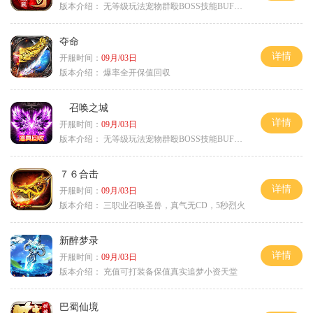
版本介绍：
无等级玩法宠物群殴BOSS技能BUFF铭文B
夺命
详情
开服时间：
09月/03日
版本介绍：
爆率全开保值回収
召唤之城
详情
开服时间：
09月/03日
版本介绍：
无等级玩法宠物群殴BOSS技能BUFF铭文B
７６合击
详情
开服时间：
09月/03日
版本介绍：
三职业召唤圣兽，真气无CD，5秒烈火
新醉梦录
详情
开服时间：
09月/03日
版本介绍：
充值可打装备保值真实追梦小资天堂
巴蜀仙境