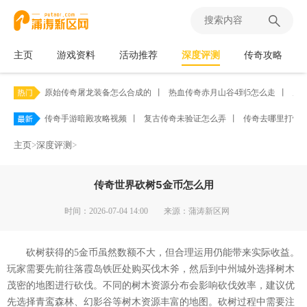
主页
游戏资料
活动推荐
深度评测
传奇攻略
原始传奇屠龙装备怎么合成的
丨
热血传奇赤月山谷4到5怎么走
丨
原
传奇手游暗殿攻略视频
丨
复古传奇未验证怎么弄
丨
传奇去哪里打怪
主页
>
深度评测
>
传奇世界砍树5金币怎么用
时间：2026-07-04 14:00
来源：蒲涛新区网
砍树获得的5金币虽然数额不大，但合理运用仍能带来实际收益。
玩家需要先前往落霞岛铁匠处购买伐木斧，然后到中州城外选择树木
茂密的地图进行砍伐。不同的树木资源分布会影响砍伐效率，建议优
先选择青鸾森林、幻影谷等树木资源丰富的地图。砍树过程中需要注